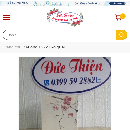
0
Trang chủ
/
vuông 15×20 ko quai